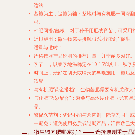
适法
：
基施为主，追施为辅
：整地时与有机肥一同深翻
根。
种肥同播/蘸根
：对于种子用肥或育苗，可采用
近根施用
：微生物需要接触根系才能发挥促生、
适量与适时
：
严格按照产品说明的推荐用量，并非越多越好。
季节上，以春季地温稳定在10-15℃以上、秋
时间上，最好在阴天或晴天的早晚施用，施后及时
适配
：
与有机肥“黄金搭档”
：生物菌肥需要有机质作为
与化肥“巧妙配合”
：避免与高浓度化肥（尤其是
品。
警惕杀菌剂
：切记不能与杀菌剂、除草剂同时或短
一避免
：避免使用劣质或过期产品，活菌数已大
二、 微生物菌肥哪家好？—— 选择原则重于品