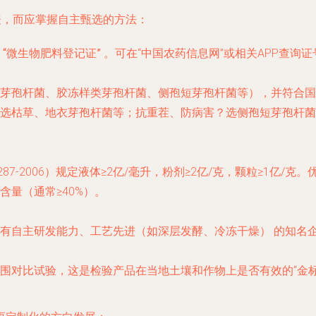
表，而应掌握自主甄选的方法：
的
“微生物肥料登记证”
。可在“中国农药信息网”或相关APP查询
芽孢杆菌、胶冻样类芽孢杆菌、侧孢短芽孢杆菌等），并符合国
选枯草、地衣芽孢杆菌等；抗重茬、防病害？选侧孢短芽孢杆菌
87-2006）规定液体≥2亿/毫升，粉剂≥2亿/克，颗粒≥1亿/
量（通常≥40%）。
有自主研发能力、工艺先进（如深层发酵、冷冻干燥）
的知名
围对比试验，这是检验产品在当地土壤和作物上是否有效的“金标