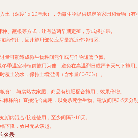
入土（深度15-20厘米），为微生物提供稳定的家园和食物（
拌种、蘸根等方式，让有益菌早期定殖，形成保护层。
抗病作用，因此施用部位应尽量靠近作物根区。
过量可能造成微生物种间竞争或与作物短暂争氮。
季及冬季温室种植前施用为佳。避免在高温烈日或严寒天气下施用
覆土浇水，保持土壤湿润（含水量60-70%）。
“粮食”，与腐熟农家肥、商品有机肥配合施用，效果倍增。
未稀释的）直接混合施用，以免杀死微生物。建议间隔3-5天分
期内混合/接连使用，至少间隔7-10天。
幅下降，效果无从谈起。
牌名录