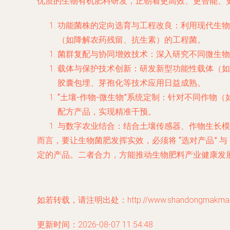
优质的生物有机肥料研发，正朝着更高效、更智能、
功能菌株的定向选育与工程改良
：利用现代生物
（如降解农药残留、抗生素）的工程菌。
菌群复配与协同增效技术
：深入研究不同微生物
载体与保护技术创新
：研发新型功能性载体（如
胶囊包埋、芽孢化等技术应用日益成熟。
“土壤-作物-微生物”系统定制
：针对不同作物（
配方产品，实现精准干预。
与数字农业结合
：结合土壤传感器、作物生长模
而言
，要让生物菌肥发挥实效，必须将
“选对产品”
与
定的产品。二者合力，方能推动生物肥料产业健康发
如若转载，请注明出处：http://www.shandongmakmah.co
更新时间：2026-08-07 11:54:48