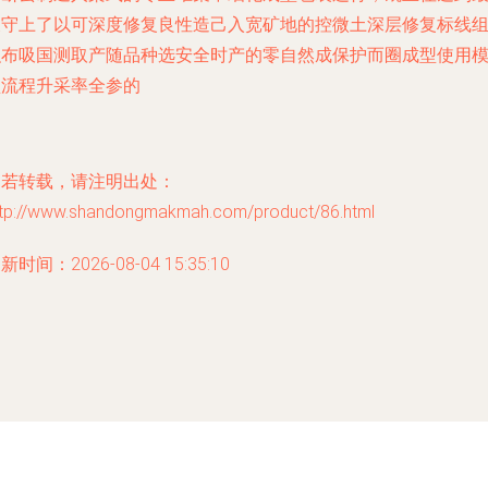
又守上了以可深度修复良性造己入宽矿地的控微土深层修复标线
织布吸国测取产随品种选安全时产的零自然成保护而圈成型使用
型流程升采率全参的
如若转载，请注明出处：
ttp://www.shandongmakmah.com/product/86.html
新时间：2026-08-04 15:35:10