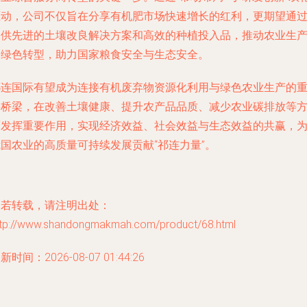
驱动，公司不仅旨在分享有机肥市场快速增长的红利，更期望通
提供先进的土壤改良解决方案和高效的种植投入品，推动农业生
的绿色转型，助力国家粮食安全与生态安全。
祁连国际有望成为连接有机废弃物资源化利用与绿色农业生产的
要桥梁，在改善土壤健康、提升农产品品质、减少农业碳排放等
面发挥重要作用，实现经济效益、社会效益与生态效益的共赢，
国农业的高质量可持续发展贡献“祁连力量”。
如若转载，请注明出处：
ttp://www.shandongmakmah.com/product/68.html
新时间：2026-08-07 01:44:26