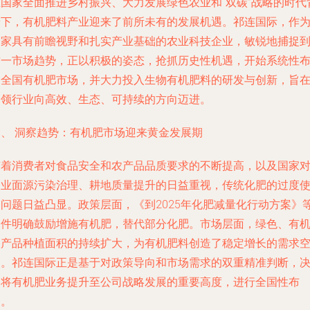
在国家全面推进乡村振兴、大力发展绿色农业和“双碳”战略的时代
景下，有机肥料产业迎来了前所未有的发展机遇。祁连国际，作
一家具有前瞻视野和扎实产业基础的农业科技企业，敏锐地捕捉
这一市场趋势，正以积极的姿态，抢抓历史性机遇，开始系统性
局全国有机肥市场，并大力投入生物有机肥料的研发与创新，旨
引领行业向高效、生态、可持续的方向迈进。
一、 洞察趋势：有机肥市场迎来黄金发展期
随着消费者对食品安全和农产品品质要求的不断提高，以及国家
农业面源污染治理、耕地质量提升的日益重视，传统化肥的过度
用问题日益凸显。政策层面，《到2025年化肥减量化行动方案》
文件明确鼓励增施有机肥，替代部分化肥。市场层面，绿色、有
农产品种植面积的持续扩大，为有机肥料创造了稳定增长的需求
间。祁连国际正是基于对政策导向和市场需求的双重精准判断，
定将有机肥业务提升至公司战略发展的重要高度，进行全国性布
局。