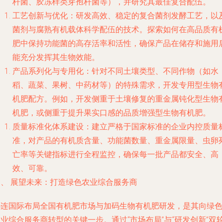
杆菌、胶冻样类芽孢杆菌等），并研究其最佳复合配伍。
工艺创新与优化
：研发高效、稳定的复合菌剂发酵工艺，以
菌剂与腐熟有机载体科学配伍的技术。探索如何在高品质有
肥中保持功能菌的高存活率和活性，确保产品在储存和施用
能充分发挥其生物效能。
产品系列化与专用化
：针对不同土壤类型、不同作物（如水
稻、蔬菜、果树、中药材等）的特殊需求，开发专用型生物
机肥配方。例如，开发侧重于土壤修复的重金属钝化型生物
机肥，或侧重于提升果实口感的品质增强型生物有机肥。
质量标准化体系建设
：建立严格于国家标准的企业内控质量
准，对产品的有机质含量、功能菌数量、重金属限量、虫卵
亡率等关键指标进行全程监控，确保每一批产品都安全、高
效、可靠。
四、 展望未来：打造绿色农业综合服务商
祁连国际布局全国有机肥市场与加码生物有机肥研发，是其向绿
业综合服务商转型的关键一步。通过“市场布局”与“研发创新”双